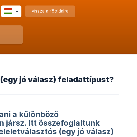
vissza a főöldalra
egy jó válasz) feladattípust?
ani a különböző
 jársz. Itt összefoglaltunk
eleletválasztós (egy jó válasz)