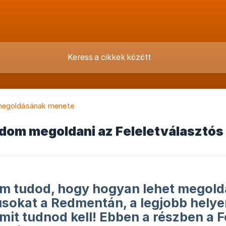
megoldásának menete
om megoldani az Feleletválasztós (
m tudod, hogy hogyan lehet megold
usokat a Redmentán, a legjobb helyen
mit tudnod kell! Ebben a részben a F