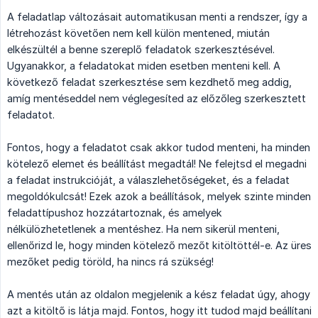
A feladatlap változásait automatikusan menti a rendszer, így a
létrehozást követően nem kell külön mentened, miután
elkészültél a benne szereplő feladatok szerkesztésével.
Ugyanakkor, a feladatokat miden esetben menteni kell. A
következő feladat szerkesztése sem kezdhető meg addig,
amíg mentéseddel nem véglegesíted az előzőleg szerkesztett
feladatot.
Fontos, hogy a feladatot csak akkor tudod menteni, ha minden
kötelező elemet és beállítást megadtál! Ne felejtsd el megadni
a feladat instrukcióját, a válaszlehetőségeket, és a feladat
megoldókulcsát! Ezek azok a beállítások, melyek szinte minden
feladattípushoz hozzátartoznak, és amelyek
nélkülözhetetlenek a mentéshez. Ha nem sikerül menteni,
ellenőrizd le, hogy minden kötelező mezőt kitöltöttél-e. Az üres
mezőket pedig töröld, ha nincs rá szükség!
A mentés után az oldalon megjelenik a kész feladat úgy, ahogy
azt a kitöltő is látja majd. Fontos, hogy itt tudod majd beállítani