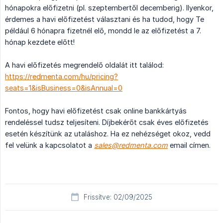
hónapokra előfizetni (pl. szeptembertől decemberig). Ilyenkor,
érdemes a havi előfizetést választani és ha tudod, hogy Te
például 6 hónapra fizetnél elő, mondd le az előfizetést a 7.
hónap kezdete előtt!
A havi előfizetés megrendelő oldalát itt találod:
https://redmenta.com/hu/pricing?
seats=1&isBusiness=0&isAnnual=0
Fontos, hogy havi előfizetést csak online bankkártyás
rendeléssel tudsz teljesíteni. Díjbekérőt csak éves előfizetés
esetén készítünk az utaláshoz. Ha ez nehézséget okoz, vedd
fel velünk a kapcsolatot a
sales@redmenta.com
email címen.
Frissítve: 02/09/2025