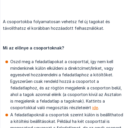
A csoportokba folyamatosan vehetsz fel új tagokat és
távolíthatsz el korábban hozzáadott felhasználókat.
Mi az előnye a csoportoknak?
Oszd meg a feladatlapokat a csoporttal, így nem kell
mindenkinek külön elküldeni a direktcímet/linket, vagy
egyesével hozzárendelni a feladatlaphoz a kitöltőket.
Egyszerűen csak rendeld hozzá a csoportot a
feladatlaphoz, és az rögtön megjelenik a csoporton belül,
ahol a tagok azonnal elérik (a csoporton kívül az Asztalon
is megjelenik a feladatlap a tagoknak). Kattints a
csoportokkal való megosztás részleteiért
ide
.
A feladatlapoknál a csoportok szerint külön is beállíthatod
a kitöltési beállításokat. Például ha két csoporttal is
megosztod ugyanazt a feladatlapot, de az egyik csoport