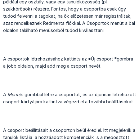
például egy osztály, vagy egy tanulóközösség (pl.
szakkörösök) részére. Fontos, hogy a csoportba csak úgy
tudod felvenni a tagokat, ha ők előzetesen már regisztráltak,
azaz rendelkeznek Redmenta fiókkal. A Csoportok menüt a bal
oldalon található menüsorból tudod kiválasztani.
A csoportok létrehozásához kattints az *Új csoport *gombra
a jobb oldalon, majd add meg a csoport nevét.
A
Mentés
gombbal létre a csoportot, és az újonnan létrehozott
csoport kártyájára kattintva végezd el a további beállításokat.
A csoport beállításait a csoporton belül éred el. Itt megjelenik a
tanulók listája, a hozzáadott kompetenciák, s a megosztott