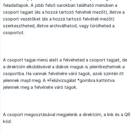
feladatlapok. A jobb felső sarokban található menüben a
csoport tagjait (és a hozzá tartozó felvételi mezőt), illetve a
csoport vezetőket (és a hozzá tartozó felvételi mezőt)
szerkesztheted, illetve archiválhatod, vagy törölheted a
csoportot.
A csoport tagjai menü alatt a felveheted a csoport tagjait, de
a direktcím elküldésével a diákok maguk is jelentkezhetnek a
csoportba. Ha vannak felvételre váró tagok, azok szintén itt
jelennek majd meg. A *Felülvizsgálat *gombra kattintva
jelennek meg a felvételre váró tagok.
A csoport megosztásával megjelenik a direktcím, a link és a QR
kód.