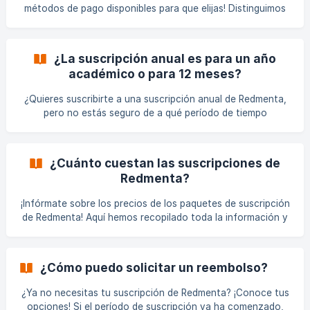
solicitud de presupuesto, proporciona la siguiente
métodos de pago disponibles para que elijas! Distinguimos
información: el tipo
dos tipos de métodos de pago. De acuerdo con esto,
puedes elegir realizar los pagos utilizando cualquiera de las
siguientes opciones: Realizando un pedido en línea con
¿La suscripción anual es para un año
tarjeta bancaria siguiendo las instrucciones en esta
académico o para 12 meses?
página: [https://app.redmenta.com/es-ES/pricing?
seats=1&isBusiness=0&isAnnual=1&isIntegrations=1&accoun
¿Quieres suscribirte a una suscripción anual de Redmenta,
tType=0](https://app.redmenta.com/es-ES/pricing?seats
pero no estás seguro de a qué período de tiempo
corresponde? ¡Aquí obtendrás la respuesta! Con una
suscripción anual, pagas por 12 meses, comenzando desde
la fecha de pago. Además de la suscripción anual, también
¿Cuánto cuestan las suscripciones de
puedes crear una suscripción con facturación mensual,
Redmenta?
pero la suscripción mensual tiene una tarifa mensual más
alta en comparación con la tarifa mensual de la suscripción
¡Infórmate sobre los precios de los paquetes de suscripción
anual. Sin embargo, es importante saber que la suscrip
de Redmenta! Aquí hemos recopilado toda la información y
enlaces importantes para ti. La suscripción de Redmenta
está disponible en diferentes paquetes y para distintos
periodos, factores que también afectan al precio. En la
¿Cómo puedo solicitar un reembolso?
siguiente lista puedes ver de qué aspectos depende el
precio de la suscripción: tipo de suscripción (anual o
¿Ya no necesitas tu suscripción de Redmenta? ¡Conoce tus
mensual), tipo de uso (escolar o empresarial), número de
opciones! Si el período de suscripción ya ha comenzado,