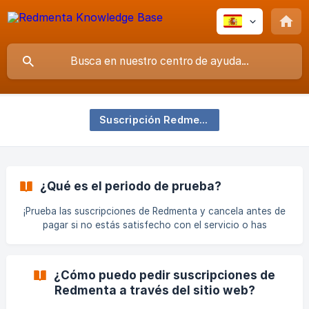
Suscripción Redmenta
¿Qué es el periodo de prueba?
¡Prueba las suscripciones de Redmenta y cancela antes de
pagar si no estás satisfecho con el servicio o has
cambiado de opinión y deseas cambiar a otro paquete!
Veamos cómo... El período de prueba en Redmenta es el
tiempo entre realizar un pedido y efectuar el pago. Durante
¿Cómo puedo pedir suscripciones de
este período, las herramientas están completamente
Redmenta a través del sitio web?
accesibles, permitiendo a los usuarios experimentar el
servicio antes de comprometerse con una suscripción. Si