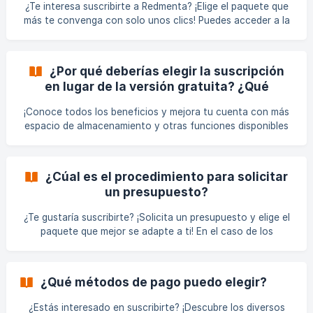
¿Te interesa suscribirte a Redmenta? ¡Elige el paquete que
durante el período de prueba decides no suscribirte o
más te convenga con solo unos clics! Puedes acceder a la
cambi
página de suscripción en el menú Precios
(https://redmenta.com/en/pricing). Aquí puedes elegir entre
tres grupos diferentes: Para Escuelas (plan grupal), Para
¿Por qué deberías elegir la suscripción
Tutores (plan individual) y Para Formadores Empresariales.
en lugar de la versión gratuita? ¿Qué
Si deseas pedir uno de los paquetes de suscripción,
servicios adicionales ofrecen las
selecciona el adecuado y haz clic en el botón Comienza tu
¡Conoce todos los beneficios y mejora tu cuenta con más
suscripciones de Redmenta?
prueba gratuita.
espacio de almacenamiento y otras funciones disponibles
solo con las suscripciones de Redmenta! Con las
suscripciones de Redmenta, despídete de los problemas de
almacenamiento al crear hojas de trabajo. Experimenta la
¿Cúal es el procedimiento para solicitar
comodidad de tener más espacio de almacenamiento, junto
un presupuesto?
con una variedad de otras funciones excepcionales. ![]
(https://storage.crisp.chat/users/helpdesk/website/-/7/2/b/
¿Te gustaría suscribirte? ¡Solicita un presupuesto y elige el
0/72b0fd39e1c8d400/4dafd859-07a8-45b2-8cb2-
paquete que mejor se adapte a ti! En el caso de los
8e54ba_1p
paquetes de suscripción con precios individuales, es
posible solicitar un presupuesto. También puedes solicitar
una oferta en la página de Precios, o bien contactarnos
¿Qué métodos de pago puedo elegir?
por correo electrónico para solicitar un presupuesto
(correo electrónico:
sales@redmenta.com
). Para enviar una
¿Estás interesado en suscribirte? ¡Descubre los diversos