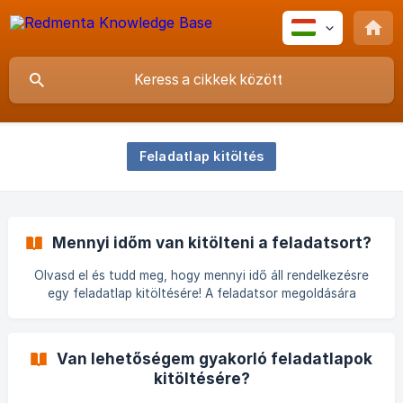
Feladatlap kitöltés
Mennyi időm van kitölteni a feladatsort?
Olvasd el és tudd meg, hogy mennyi idő áll rendelkezésre
egy feladatlap kitöltésére! A feladatsor megoldására
kapott időt a feladatlap szerkesztője határozza meg. A
feladatsorhoz tartozó időlimit az indítást megelőzően, az
Indítás gomb felett jelenik meg, percben kifejezve.
Van lehetőségem gyakorló feladatlapok
Kitöltéskor a hátralévő időt a jobb felső sarokban lévő
kitöltésére?
visszaszámláló jelzi végig, amíg a k