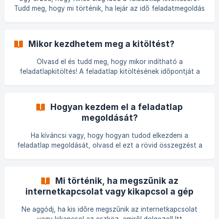
pontszámot. Erre főleg akkor van szükség, ha a feladatla
Tudd meg, hogy mi történik, ha lejár az idő feladatmegoldás
közben. A feladatsor megoldására kapott időt a feladatlap
szerkesztője határozza meg. A feladatlaphoz tartozó
időlimit leteltével a kitöltés nem folytatható, így a
Mikor kezdhetem meg a kitöltést?
megoldatlan feladatok üresen maradnak, és lenullázódnak.
Olvasd el és tudd meg, hogy mikor indítható a
feladatlapkitöltés! A feladatlap kitöltésének időpontját a
feladatlap szerkesztője határozza meg. A beállítással
megszabhatja a kitöltés kezdő- és végdátumát, a pontos
idővel együtt. Amennyiben az oktató nem állítja be a
Hogyan kezdem el a feladatlap
feladatsor megoldásának dátumát, a feladatlap bármikor
megoldását?
kitölthető. A kitöltés megkezdése előtt ezt a beállítást a
kitöltési paramétereknél tudod ellenőrizni. ![]
Ha kíváncsi vagy, hogy hogyan tudod elkezdeni a
(https://storage.crisp.chat/users/helpdesk/website/-/b/7/6/
feladatlap megoldását, olvasd el ezt a rövid összegzést a
e/b76e02
témáról! A feladatlap kitöltéséhez kattints az adott
feladatlap Kitöltés menüjére. Kattintás után megjelennek a
kitöltéséhez tartozó legfontosabb információk (hányszor
Mi történik, ha megszűnik az
tudod kitölteni a feladatlapot, mikortól és meddig indítható
internetkapcsolat vagy kikapcsol a gép
a kitöltés). Fontos, hogy ezeket a paramétereknek
dolgozatírás közben?
megfelelj, hiszen csak ekkor tudod elkezdeni a feladatlapot.
Ne aggódj, ha kis időre megszűnik az internetkapcsolat
![](https://storage.crisp.chat/users/helpdesk/web