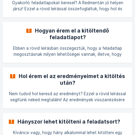
Gyakorló feladatlapokat keresel? A Redmentán jó helyen
jársz! Ezzel a rövid leírással összefoglaltuk, hogy hol és
milyen feladatlapot tudsz elérni, ami tökéletes lehet a
tudásod ellenőrzésére. A Redmenta nagyon hasznos felület
tud lenni, ha gyakorlásról van szó. Használd ezt ki, és
Hogyan érem el a kitöltendő
keress gyakorló feladatlapokat a publikus feladatlapok
feladatlapot?
között! Ehhez nincs más dolgod, mint a keresőbe (jobb
felül) beírni a keresett témához vagy tantárgyhoz
Ebben a rövid leírásban összegeztük, hogy a feladatlap
kapcsolódó kulcsszavakat. Fontos, hogy a keresés háro
megosztásnak milyen lehetőségei vannak, illetve, hogy
hogyan éred el ezeket a tartalmakat. A tanárod többféle
módon oszthat meg feladatlapot, pl. linken, QR kódon vagy
direktcímen keresztül, de személyesen is hozzárendelhet
Hol érem el az eredményeimet a kitöltés
egy feladatlaphoz, mint kitöltő. Alapesetben az Asztal
után?
menüben éred el a megosztott tartalmakat, de a csoporttal
megosztott feladatlapot az Asztalon kívül, a csoportban is
Nem tudod hol keresd az eredményt? Ezzel a rövid leírással
eléred. ![](https://storage.crisp.chat/users
segítünk neked megtalálni! Az eredmények visszanézésére
alapesetben az Asztal menüben van lehetőség, ahol
megtalálod az összes kitöltött feladatsort a hozzá
tartozó százalékos eredményekkel. Ha a javítás is érdekel,
Hányszor lehet kitölteni a feladatsort?
kattints egy ilyen feladatlap Eredmények menüjére. Ha
többször is kitöltötted az adott feladatso
Kíváncsi vagy, hogy hány alkalommal lehet kitölteni egy