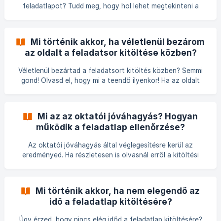
feladatlapot? Tudd meg, hogy hol lehet megtekinteni a
feladatlap ezen beállítását! A kitöltések számát a
feladatlap szerkesztője határozza meg. Alapesetben a
feladatlapok egyszer tölthetők ki, de a kitöltésszám a
Mi történik akkor, ha véletlenül bezárom
kitöltési beállításoknak megfelelően, azaz az oktató által
az oldalt a feladatsor kitöltése közben?
megadott szám értelmében módosul. A kitöltés
megkezdése előtt ezt a beállítást a kitöltési
Véletlenül bezártad a feladatsort kitöltés közben? Semmi
paramétereknél tudod ellenőrizni. ![]
gond! Olvasd el, hogy mi a teendő ilyenkor! Ha az oldalt
(https://storage.crisp.chat/users/help
feladatmegoldás közben zárod be, a kitöltés tovább
folytatható az oldalra való visszatérést követően.
Amennyiben a feladatsor megoldása időkorláttal
Mi az az oktatói jóváhagyás? Hogyan
rendelkezik, az oldal elhagyásától a visszatérésig
működik a feladatlap ellenőrzése?
ugyanolyan ütemben folytatódik a visszaszámlálás, mintha
az oldalon maradtál volna.
Az oktatói jóváhagyás által véglegesítésre kerül az
eredményed. Ha részletesen is olvasnál erről a kitöltési
státuszról, itt összefoglaltunk Neked minden tudnivalót! Az
oktatói jóváhagyás egy tanár által beállított feladatlap
státusz, ami azt jelzi, hogy a megoldásokat a tanár maga is
Mi történik akkor, ha nem elegendő az
ellenőrizte és jóváhagyta. A jóváhagyást megelőzően az
idő a feladatlap kitöltésére?
ellenőrző tanár felülírhatja a gépi javítást és
felülpontozhatja a feladatra automatikusan kapott
Úgy érzed, hogy nincs elég időd a feladatlap kitöltésére?